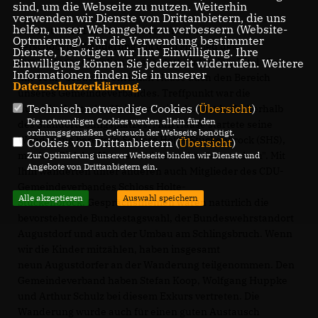
sind, um die Webseite zu nutzen. Weiterhin
verwenden wir Dienste von Drittanbietern, die uns
helfen, unser Webangebot zu verbessern (Website-
Am 26.07.2021 fand die im letzten Jahr
Optmierung). Für die Verwendung bestimmter
verschobene Wanderung mit dem Mitglied des
Dienste, benötigen wir Ihre Einwilligung. Ihre
Bundestages Christian Haase statt. Unter dem Titel "Geh-
Einwilligung können Sie jederzeit widerrufen. Weitere
Informationen finden Sie in unserer
mit-Tour" besuchte Christian Haase auch den Bereich
Datenschutzerklärung
.
unseres Gemeindeverbandes. Treffpunkt war die
Technisch notwendige Cookies (
Übersicht
)
Aussichtshütte des Heimatvereins Augustdorf, oberhalb
Die notwendigen Cookies werden allein für den
des Standortübungsplatzes. MdB Haase startete seine
ordnungsgemäßen Gebrauch der Webseite benötigt.
Wanderung bereits in Schloss Holte-Stuckenbrock (SHS),
Cookies von Drittanbietern (
Übersicht
)
mit dem Ziel das Hermannsdenkmal zu "erwandern". Mit
Zur Optimierung unserer Webseite binden wir Dienste und
Angebote von Drittanbietern ein.
Ihm wanderten unter anderen auch Mitglieder des CDU-
Gemeindeverbandes Schloss Holte-
Alle akzeptieren
Auswahl speichern
Stuckenbrock. Gesprächsthemen waren natürlich die
bevorstehende Bundestagswahl, der Bundeswehrstandort
Augustdorf und auch der Umbau am Schlingsbruch. Wenn
wir die Kinder mitzählen, haben insgesamt
neun Augustdorfer an der Wanderung teilgenommen. Den
Gemeindeverband haben Stefan Koop, Wolfgang Huppke
und Arthur Schulz bei diesem Exkurs vertreten. Die
Wanderung wurde auch für einen guten Austausch