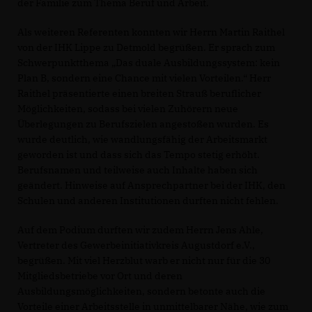
der Familie zum Thema Beruf und Arbeit.
Als weiteren Referenten konnten wir Herrn Martin Raithel
von der IHK Lippe zu Detmold begrüßen. Er sprach zum
Schwerpunktthema „Das duale Ausbildungssystem: kein
Plan B, sondern eine Chance mit vielen Vorteilen.“ Herr
Raithel präsentierte einen breiten Strauß beruflicher
Möglichkeiten, sodass bei vielen Zuhörern neue
Überlegungen zu Berufszielen angestoßen wurden. Es
wurde deutlich, wie wandlungsfähig der Arbeitsmarkt
geworden ist und dass sich das Tempo stetig erhöht.
Berufsnamen und teilweise auch Inhalte haben sich
geändert. Hinweise auf Ansprechpartner bei der IHK, den
Schulen und anderen Institutionen durften nicht fehlen.
Auf dem Podium durften wir zudem Herrn Jens Ahle,
Vertreter des Gewerbeinitiativkreis Augustdorf e.V.,
begrüßen. Mit viel Herzblut warb er nicht nur für die 30
Mitgliedsbetriebe vor Ort und deren
Ausbildungsmöglichkeiten, sondern betonte auch die
Vorteile einer Arbeitsstelle in unmittelbarer Nähe, wie zum