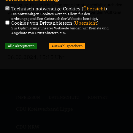
Versorgung. Die ärztliche Versorgung konnte ebenfalls durch den
Technisch notwendige Cookies (
Übersicht
)
unermüdlichen Einsatz unseres Fraktionsvorsitzenden Wolfgang
Die notwendigen Cookies werden allein für den
ordnungsgemäßen Gebrauch der Webseite benötigt.
Huppke verbessert werden.
Cookies von Drittanbietern (
Übersicht
)
Zur Optimierung unserer Webseite binden wir Dienste und
Angebote von Drittanbietern ein.
Alle akzeptieren
Auswahl speichern
06.03.2024, 15:15 Uhr
IMPRESSUM
DATENSCHUTZ
KONTAKT
CDU Kreisverband Lippe
CDU NRW