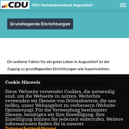
CDU-Gemeindeverband Augustdorf
Grundlegende Einrichtungen
Ein weiterer Faktor für ein gutes Leben in Augustdorf ist der
Zugang zu grundlegenden Einrichtungen wie Supermärkten,
Schulen, Gesundheitsversorgung und öffentlichen
Cookie Hinweis
Verkehrsmitteln. Wir sind froh, dass Dinge des alltäglichen
Diese Webseite verwendet Cookies, die notwendig
Gebrauchs in Augustdorf gut verfügbar sind. Insbesondere hat auf
sind, um die Webseite zu nutzen. Weiterhin
Mitwirken der CDU die Ansiedelung eines Drogeriemarktes im
verwenden wir Dienste von Drittanbietern, die uns
helfen, unser Webangebot zu verbessern (Website-
ehemaligen Jibi-Markt hat eine wichtige Lücke füllen und
Optmierung). Für die Verwendung bestimmter
gleichzeitig Leerstand verringern können.
Dienste, benötigen wir Ihre Einwilligung. Ihre
Einwilligung können Sie jederzeit widerrufen. Weitere
Auch haben wir eine gut ausgebaute Schullandschaft mit den
Informationen finden Sie in unserer
offenen Ganztagsschulen und eine sichergestellte ärztliche
Datenschutzerklärung
.