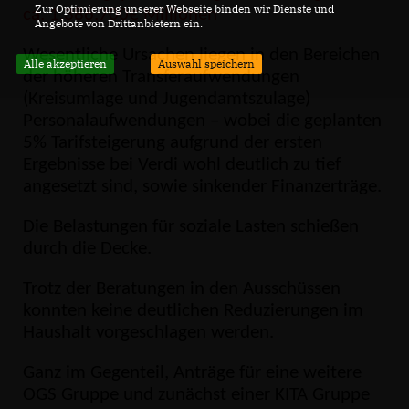
Zur Optimierung unserer Webseite binden wir Dienste und
ca. 1.386.700€ Millionen
Angebote von Drittanbietern ein.
Wesentliche Ursachen liegen in den Bereichen
Alle akzeptieren
Auswahl speichern
der höheren Transferaufwendungen
(Kreisumlage und Jugendamtszulage)
Personalaufwendungen – wobei die geplanten
5% Tarifsteigerung aufgrund der ersten
Ergebnisse bei Verdi wohl deutlich zu tief
angesetzt sind, sowie sinkender Finanzerträge.
Die Belastungen für soziale Lasten schießen
durch die Decke.
Trotz der Beratungen in den Ausschüssen
konnten keine deutlichen Reduzierungen im
Haushalt vorgeschlagen werden.
Ganz im Gegenteil, Anträge für eine weitere
OGS Gruppe und zunächst einer KITA Gruppe