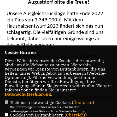
Augustdorf bitte die Treue!
Unsere Ausgleichsrücklage hatte Ende 2022
ein Plus von 3,349.000 €.
Mit dem
Haushaltsentwurf 2023 ändert sich das nun
schlagartig. Die vielfältigen Gründe sind uns
bekannt, daher seien nur einige wenige an
dieser Stelle genannt:
Cookie Hinweis
Erträgen
von ca. 21.393.980 € Millionen
Diese Webseite verwendet Cookies, die notwendig
sind, um die Webseite zu nutzen. Weiterhin
stehen
verwenden wir Dienste von Drittanbietern, die uns
helfen, unser Webangebot zu verbessern (Website-
Optmierung). Für die Verwendung bestimmter
Aufwendungen
von rund 23.302.280
Dienste, benötigen wir Ihre Einwilligung. Ihre
Millionen gegenüber
Einwilligung können Sie jederzeit widerrufen. Weitere
Informationen finden Sie in unserer
Datenschutzerklärung
.
Aktuell ein Minus von ca. 1. 962.300 Millionen
Technisch notwendige Cookies (
Übersicht
)
Die notwendigen Cookies werden allein für den
ordnungsgemäßen Gebrauch der Webseite benötigt.
Stand der geplanten Ausgleichsrücklage heute:
Cookies von Drittanbietern (
Übersicht
)